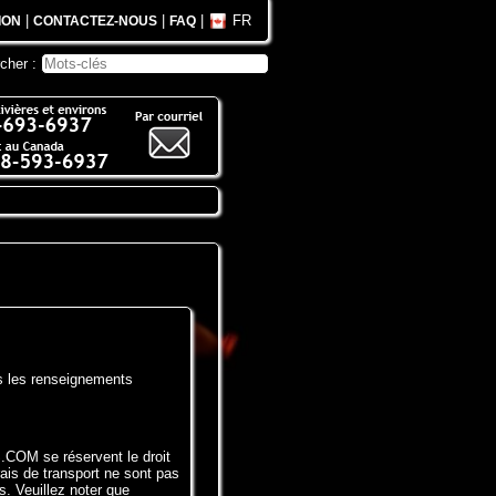
|
|
|
FR
ION
CONTACTEZ-NOUS
FAQ
cher :
s les renseignements
.COM se réservent le droit
rais de transport ne sont pas
s. Veuillez noter que