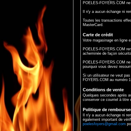
POELES-FOYERS.COM ne fera
Il n'y a aucun échange ni 
Toutes les transactions effe
MasterCard.
Carte de crédit
Votre magasinage en lign
POELES-FOYERS.COM rencontr
acheminée de façon sécurita
POELES-FOYERS.COM ne conse
pourquoi vous devez resoumet
Si un utilisateur ne veut pas
FOYERS.COM au numéro 1-81
Conditions de vente
Quelques secondes après avo
conserver ce courriel à titr
Politique de rembours
Il n'y a aucun échange ni r
également important de vérif
poelesfoyers@gmail.com
pou