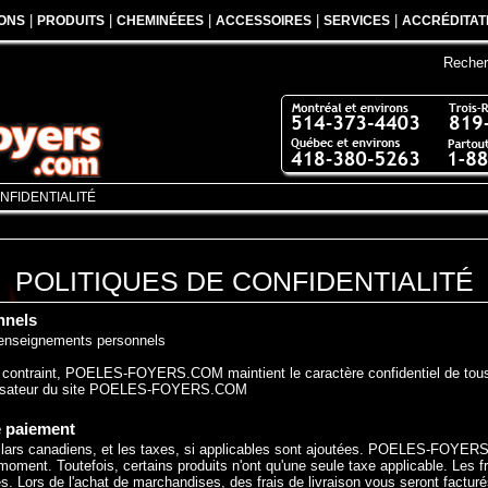
|
|
|
|
|
ONS
PRODUITS
CHEMINÉEES
ACCESSOIRES
SERVICES
ACCRÉDITAT
Recher
NFIDENTIALITÉ
POLITIQUES DE CONFIDENTIALITÉ
nnels
 renseignements personnels
l'y contraint, POELES-FOYERS.COM maintient le caractère confidentiel de tou
tilisateur du site POELES-FOYERS.COM
e paiement
ollars canadiens, et les taxes, si applicables sont ajoutées. POELES-FOYERS
 moment. Toutefois, certains produits n'ont qu'une seule taxe applicable. Les f
és. Lors de l'achat de marchandises, des frais de livraison vous seront facturé