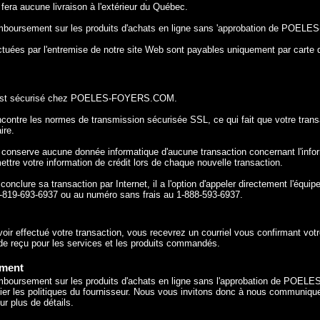
 aucune livraison à l'extérieur du Québec.
remboursement sur les produits d'achats en ligne sans 'approbation de PO
ctuées par l'entremise de notre site Web sont payables uniquement par carte d
e est sécurisé chez POELES-FOYERS.COM.
e les normes de transmission sécurisée SSL, ce qui fait que votre transa
ire.
rve aucune donnée informatique d'aucune transaction concernant l'informa
tre votre information de crédit lors de chaque nouvelle transaction.
 conclure sa transaction par Internet, il a l'option d'appeler directement l'éq
9-693-6937 ou au numéro sans frais au 1-888-593-6937.
ir effectué votre transaction, vous recevrez un courriel vous confirmant vo
e de reçu pour les services et les produits commandés.
ement
emboursement sur les produits d'achats en ligne sans l'approbation de POE
ier les politiques du fournisseur. Nous vous invitons donc à nous communique
r plus de détails.