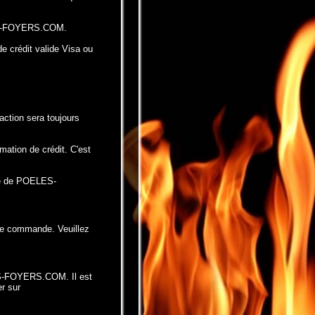
ELES-FOYERS.COM.
e crédit valide Visa ou
ction sera toujours
tion de crédit. C'est
uipe de POELES-
tre commande. Veuillez
LES-FOYERS.COM. Il est
r sur